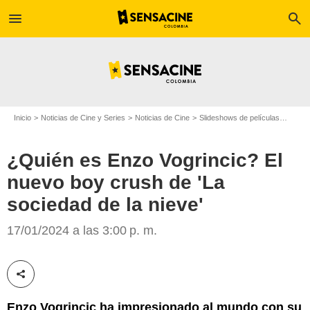
menu
search
Inicio
Noticias de Cine y Series
Noticias de Cine
Slideshows de películas
¿Quié
¿Quién es Enzo Vogrincic? El
nuevo boy crush de 'La
sociedad de la nieve'
Netflix
17/01/2024 a las 3:00 p. m.
Compartir esta noticia
Enzo Vogrincic ha impresionado al mundo con su