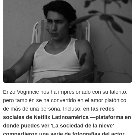
Enzo Vogrincic nos ha impresionado con su talento,
Instagram @vogrincicenzo
pero también se ha convertido en el amor platónico
de más de una persona. Incluso,
en las redes
sociales de Netflix Latinoamérica —plataforma en
donde puedes ver 'La sociedad de la nieve'—
compartieron una serie de fotografías del actor