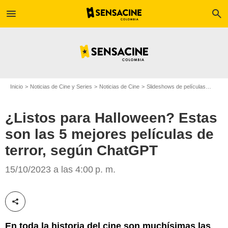
menu
search
Inicio
Noticias de Cine y Series
Noticias de Cine
Slideshows de películas
¿List
¿Listos para Halloween? Estas
son las 5 mejores películas de
terror, según ChatGPT
'Sexto sentido'/Copyright Gaumont Buena Vista International (GBVI)
15/10/2023 a las 4:00 p. m.
Compartir esta noticia
En toda la historia del cine son muchísimas las