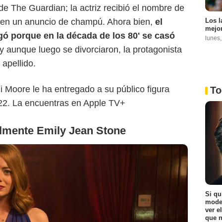
de The Guardian; la actriz recibió el nombre de
Los l
 en un anuncio de champú. Ahora bien,
el
mejor
gó porque en la década de los 80' se casó
lunes
 y aunque luego se divorciaron, la protagonista
 apellido.
i Moore le ha entregado a su público figura
To
022. La encuentras en Apple TV+
lmente Emily Jean Stone
Si qu
moder
ver e
que n