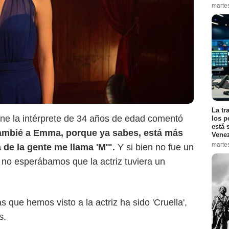
marte
Walt Disney Pictures
La tr
ne la intérprete de 34 años de edad comentó
los p
está 
ambié a Emma, porque ya sabes, está más
Vene
marte
 de la gente me llama 'M'".
Y si bien no fue un
no esperábamos que la actriz tuviera un
 que hemos visto a la actriz ha sido 'Cruella',
s.