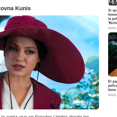
kovna Kunis
Si qu
tiene
la pe
'Bich
lunes
Searchlight Pictures
El pa
pelíc
tiene
lunes