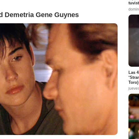
tuvis
domin
ad Demetria Gene Guynes
Las 4
‘Stra
Toro)
jueve
Summit Entertainment