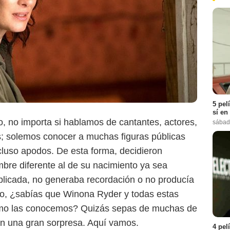
Paramount Pictures
5 pel
sí en
to, no importa si hablamos de cantantes, actores,
sábad
s; solemos conocer a muchas figuras públicas
ncluso apodos. De esta forma, decidieron
bre diferente al de su nacimiento ya sea
plicada, no generaba recordación o no producía
go, ¿sabías que Winona Ryder y todas estas
como las conocemos? Quizás sepas de muchas de
ean una gran sorpresa. Aquí vamos.
4 pel