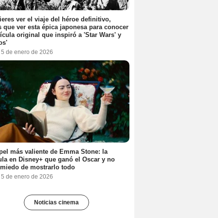
ieres ver el viaje del héroe definitivo,
s que ver esta épica japonesa para conocer
lícula original que inspiró a 'Star Wars' y
os'
, 5 de enero de 2026
pel más valiente de Emma Stone: la
ula en Disney+ que ganó el Oscar y no
 miedo de mostrarlo todo
, 5 de enero de 2026
Noticias cinema