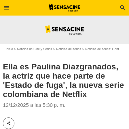
menu
search
Inicio
Noticias de Cine y Series
Noticias de series
Noticias de series: Gente
Ell
Ella es Paulina Diazgranados,
la actriz que hace parte de
'Estado de fuga', la nueva serie
colombiana de Netflix
Google
12/12/2025 a las 5:30 p. m.
Compartir esta noticia