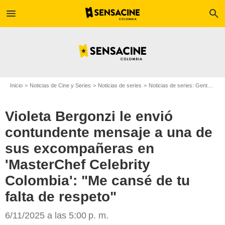
menu
search
Inicio
Noticias de Cine y Series
Noticias de series
Noticias de series: Gente
Vi
Violeta Bergonzi le envió
contundente mensaje a una de
sus excompañeras en
'MasterChef Celebrity
Canal RCN
Colombia': "Me cansé de tu
falta de respeto"
6/11/2025 a las 5:00 p. m.