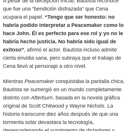
A pesar de la decepción inicial, Bautista reconoce
que fue una “bendición disfrazada” que Cena
ocupara el papel.
“Tengo que ser honesto: no
habría podido interpretar a Peacemaker como lo
hace John. Él es perfecto para ese rol y yo no le
habría hecho justicia. No habría sido igual de
exitoso”
, afirmó el actor. Bautista incluso admite
cierta envidia sana, pero subraya que el trabajo de
Cena llevó al personaje a otro nivel.
Mientras
Peacemaker
conquistaba la pantalla chica,
Bautista se sumergió en un mundo completamente
distinto con
Afterburn
, basada en la novela gráfica
Google
original de Scott Chitwood y Wayne Nichols. La
historia transcurre diez años después de que una
tormenta solar devastara la tecnología,
desencadenando el surgimiento de dictadores y