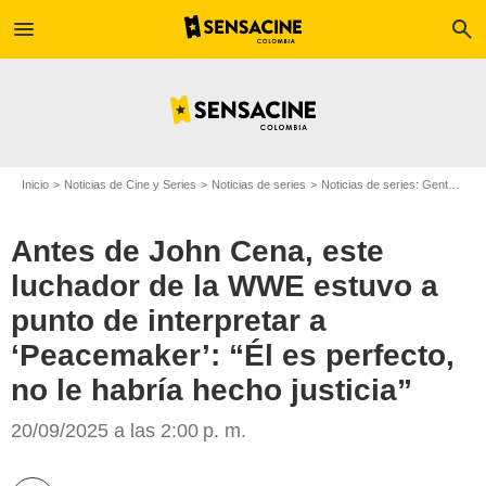
menu
search
Inicio
Noticias de Cine y Series
Noticias de series
Noticias de series: Gente
Ant
Antes de John Cena, este
luchador de la WWE estuvo a
punto de interpretar a
‘Peacemaker’: “Él es perfecto,
no le habría hecho justicia”
HBO Max
20/09/2025 a las 2:00 p. m.