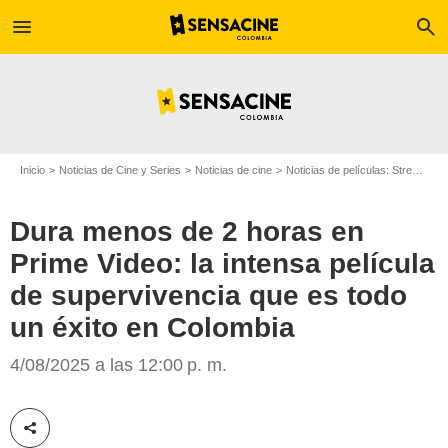
menu
search
Inicio
Noticias de Cine y Series
Noticias de cine
Noticias de películas: Streaming
Dura menos de 2 horas en
Prime Video: la intensa película
de supervivencia que es todo
un éxito en Colombia
Prime Video
4/08/2025 a las 12:00 p. m.
Compartir esta noticia