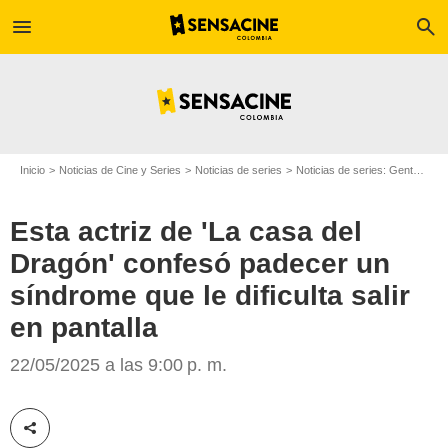
menu
search
Inicio
Noticias de Cine y Series
Noticias de series
Noticias de series: Gente
Est
Esta actriz de 'La casa del
Dragón' confesó padecer un
síndrome que le dificulta salir
en pantalla
Max
22/05/2025 a las 9:00 p. m.
Compartir esta noticia