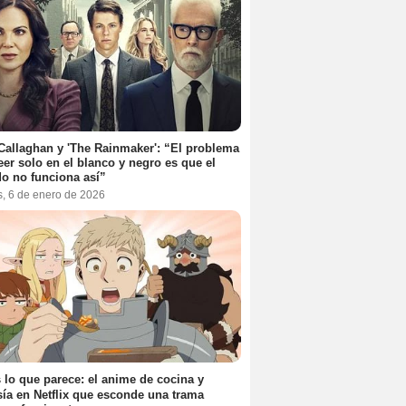
Callaghan y 'The Rainmaker': “El problema
eer solo en el blanco y negro es que el
o no funciona así”
s, 6 de enero de 2026
 lo que parece: el anime de cocina y
sía en Netflix que esconde una trama