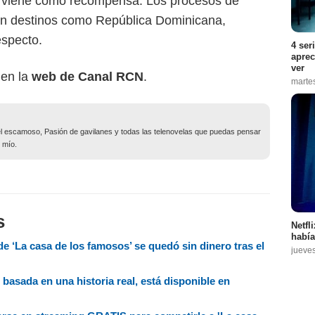
 viene como recompensa. Los procesos de
 en destinos como República Dominicana,
especto.
4 ser
aprec
ver
 en la
web de Canal RCN
.
marte
o el escamoso, Pasión de gavilanes y todas las telenovelas que puedas pensar
 mío.
s
Netfl
había
e ‘La casa de los famosos’ se quedó sin dinero tras el
jueve
basada en una historia real, está disponible en