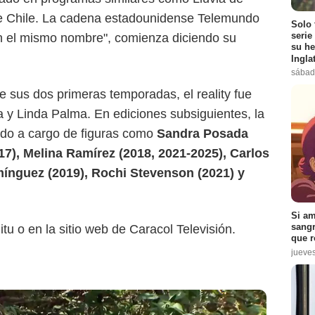
e Chile. La cadena estadounidense Telemundo
Solo 
serie
n el mismo nombre", comienza diciendo su
Caracol Televisión
su he
Ingla
sábad
 sus dos primeras temporadas, el reality fue
a y Linda Palma. En ediciones subsiguientes, la
do a cargo de figuras como
Sandra Posada
17), Melina Ramírez (2018, 2021-2025), Carlos
mínguez (2019), Rochi Stevenson (2021) y
Si am
sangr
u o en la sitio web de Caracol Televisión.
que r
jueve