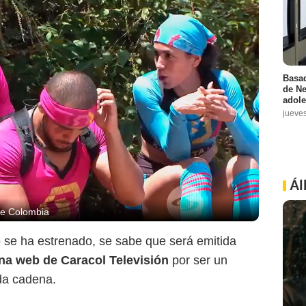
Basad
de Ne
adole
jueve
Ál
 de Colombia
se ha estrenado, se sabe que será emitida
ina web de Caracol Televisión
por ser un
da cadena.