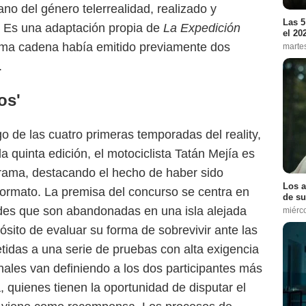
no del género telerrealidad, realizado y
Las 5
. Es una adaptación propia de
La Expedición
el 20
isma cadena había emitido previamente dos
marte
.
os'
rgo de las cuatro primeras temporadas del reality,
e la quinta edición, el motociclista Tatán Mejía es
grama, destacando el hecho de haber sido
Los a
l formato. La premisa del concurso se centra en
de su
ades que son abandonadas en una isla alejada
miérc
opósito de evaluar su forma de sobrevivir ante las
idas a una serie de pruebas con alta exigencia
nales van definiendo a los dos participantes más
 quienes tienen la oportunidad de disputar el