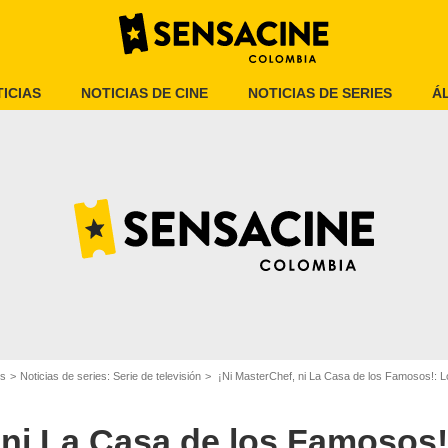
ICIAS
NOTICIAS DE CINE
NOTICIAS DE SERIES
Á
Caracol Televisión
es
Noticias de series: Serie de televisión
¡Ni MasterChef, ni La Casa de los Famosos!: Lo
 ni La Casa de los Famosos!: