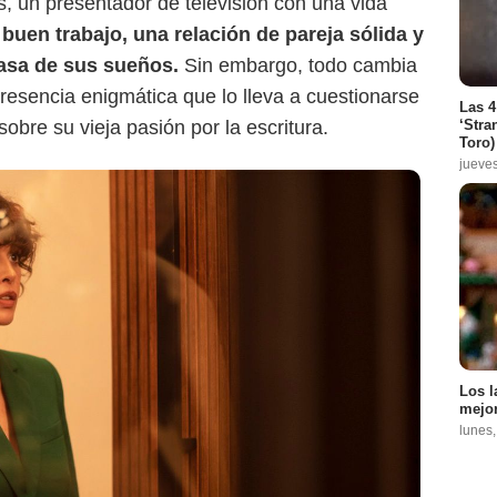
ás, un presentador de televisión con una vida
buen trabajo, una relación de pareja sólida y
casa de sus sueños.
Sin embargo, todo cambia
esencia enigmática que lo lleva a cuestionarse
Las 4
‘Stra
bre su vieja pasión por la escritura.
Toro)
jueve
Los l
mejor
lunes