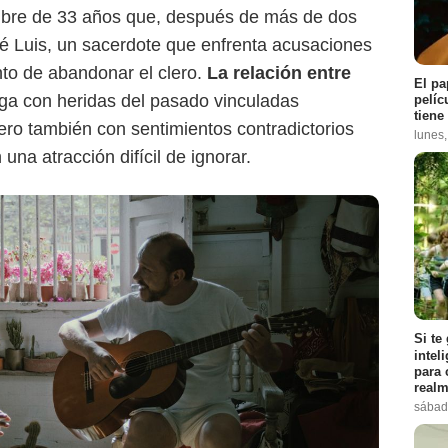
mbre de 33 años que, después de más de dos
é Luis, un sacerdote que enfrenta acusaciones
nto de abandonar el clero.
La relación entre
El pa
a con heridas del pasado vinculadas
pelíc
tiene
ro también con sentimientos contradictorios
lunes
una atracción difícil de ignorar.
Proimágenes
Si te
intel
para 
realm
sábad