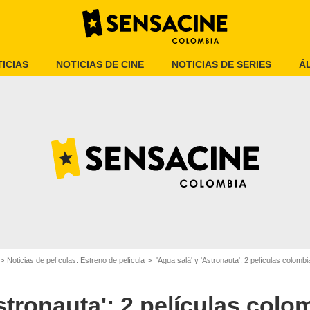
ICIAS
NOTICIAS DE CINE
NOTICIAS DE SERIES
Á
Proimágenes
Noticias de películas: Estreno de película
'Agua salá' y 'Astronauta': 2 películas colombia
Astronauta': 2 películas col