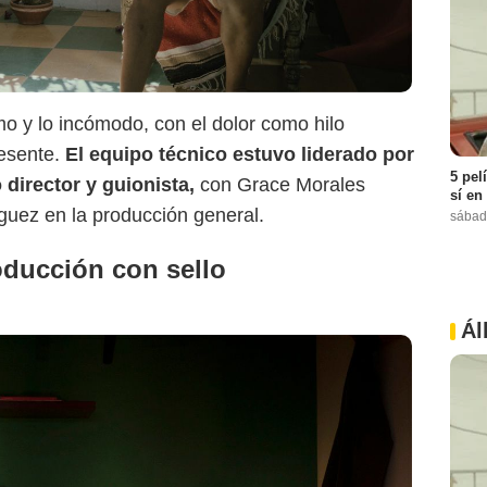
mo y lo incómodo, con el dolor como hilo
esente.
El equipo técnico estuvo liderado por
5 pel
director y guionista,
con Grace Morales
sí en
guez en la producción general.
sábad
oducción con sello
Ál