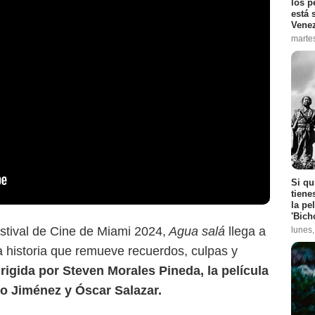
los p
está 
Vene
marte
Si qu
tiene
la pe
'Bich
Proimágenes
stival de Cine de Miami 2024,
Agua salá
llega a
lunes
a historia que remueve recuerdos, culpas y
irigida por Steven Morales Pineda, la película
o Jiménez y Óscar Salazar.