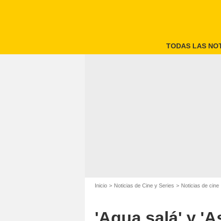
TODAS LAS NOT
Inicio
Noticias de Cine y Series
Noticias de cine
'Agua salá' y '