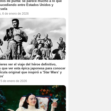
elos de punta: se parece mucho a lo que
sucediendo entre Estados Unidos y
zuela
s, 6 de enero de 2026
ieres ver el viaje del héroe definitivo,
s que ver esta épica japonesa para conocer
lícula original que inspiró a 'Star Wars' y
os'
, 5 de enero de 2026