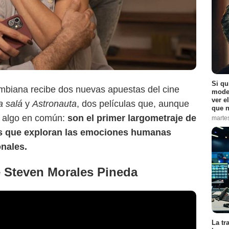
Si qu
ombiana recibe dos nuevas apuestas del cine
moder
ver e
 salá
y
Astronauta
, dos películas que, aunque
que n
n algo en común:
son el primer largometraje de
marte
as que exploran las emociones humanas
nales.
de Steven Morales Pineda
La tr