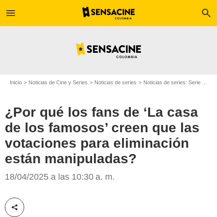
menu
search
Inicio
Noticias de Cine y Series
Noticias de series
Noticias de series: Serie de televisión
¿Por qué los fans de ‘La casa
de los famosos’ creen que las
votaciones para eliminación
están manipuladas?
Canal RCN
18/04/2025 a las 10:30 a. m.
Compartir esta noticia