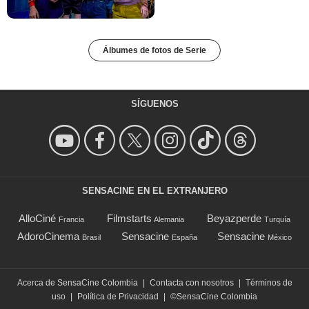
Álbumes de fotos de Serie
SÍGUENOS
SENSACINE EN EL EXTRANJERO
AlloCiné
Filmstarts
Beyazperde
Francia
Alemania
Turquía
AdoroCinema
Sensacine
Sensacine
Brasil
España
México
Acerca de SensaCine Colombia
|
Contacta con nosotros
|
Términos de
uso
|
Política de Privacidad
|
©SensaCine Colombia