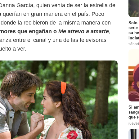
Danna García, quien venía de ser la estrella de
la querían en gran manera en el país. Poco
 donde la recibieron de la misma manera con
Solo 
serie
Amores que engañan o
Me atrevo a amarte
,
su he
Ingla
ianza entre el canal y una de las televisoras
sábad
elto a ver.
Si am
sangr
que r
jueve