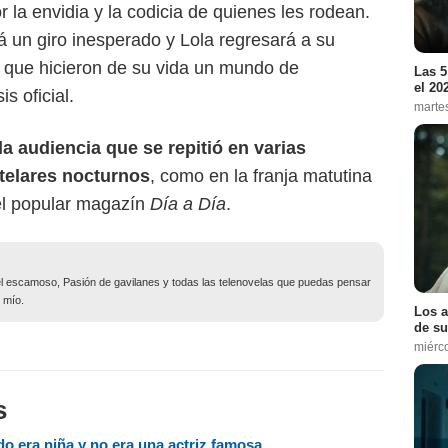
 la envidia y la codicia de quienes les rodean.
á un giro inesperado y Lola regresará a su
s que hicieron de su vida un mundo de
Las 5
el 20
s oficial.
marte
la audiencia que se repitió en varias
telares nocturnos
, como en la franja matutina
el popular magazín
Día a Día
.
o el escamoso, Pasión de gavilanes y todas las telenovelas que puedas pensar
 mío.
Los a
de su
miérc
s
o era niña y no era una actriz famosa