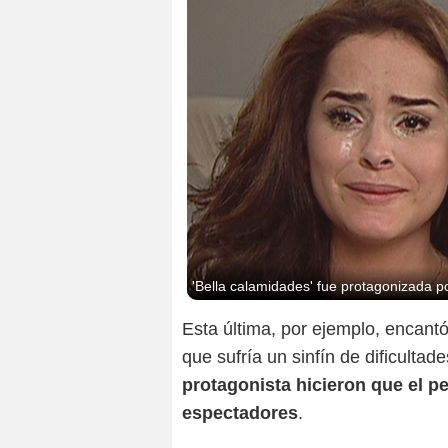
'Bella calamidades' fue protagonizada
Esta última, por ejemplo, encantó
que sufría un sinfín de dificult
protagonista hicieron que el p
espectadores
.