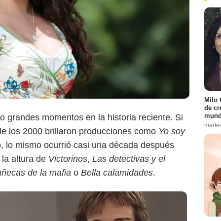
Caracol Televisión
Milo 
de cr
mund
o grandes momentos en la historia reciente. Si
marte
s de los 2000 brillaron producciones como
Yo soy
, lo mismo ocurrió casi una década después
la altura de
Victorinos
,
Las detectivas y el
ñecas de la mafia
o
Bella calamidades
.