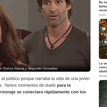
No es
fanta
oscur
lunes
La se
censu
 por Danna García y Segundo Cernadas
Caracol Televisión
adul
sábad
 al público porque narraba la vida de una joven
ades. Tantos momentos de duelo
para la
ersonaje se conectara rápidamente con los