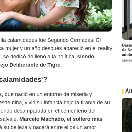
Bella calamidades fue Segundo Cernadas. El
Basad
a mujer y un año después apareció en el reality
de Ne
adole
 se dedicó de lleno a la política,
siendo
jueve
ejo Deliberante de Tigre
.
 calamidades'?
Ál
la, que nació en un entorno de miseria y
de niña, vivió su infancia bajo la tiranía de su
iviendo desamparada en el cementerio del
 salvaje,
Marcelo Machado, el soltero más
rá su belleza y nacerá entre ellos un amor