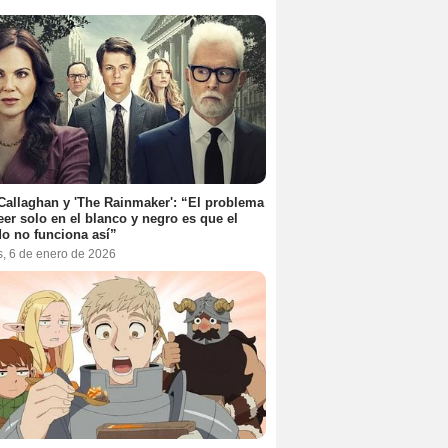
Callaghan y 'The Rainmaker': “El problema
eer solo en el blanco y negro es que el
o no funciona así”
s, 6 de enero de 2026