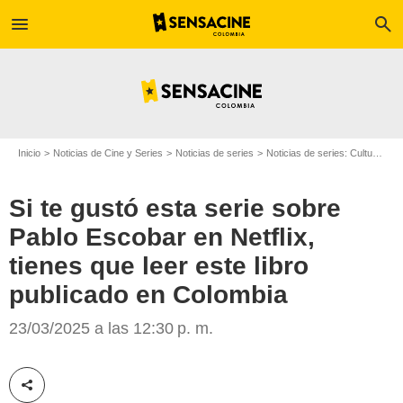
menu
search
Inicio
Noticias de Cine y Series
Noticias de series
Noticias de series: Cultura Series
Si te gustó esta serie sobre
Pablo Escobar en Netflix,
tienes que leer este libro
publicado en Colombia
23/03/2025 a las 12:30 p. m.
SensaCine Colombia
Compartir esta noticia