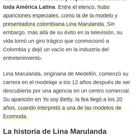
toda América Latina
.
Entre el elenco, hubo
apariciones especiales, como la de la modelo y
presentadora colombiana Lina Marulanda.
Sin
embargo, más allá de su éxito en la televisión, su
vida tomó un giro trágico que conmocionó a
Colombia y dejó un vacío en la industria del
entretenimiento.
Caracol TV
Lina Marulanda, originaria de Medellín, comenzó su
carrera en el modelaje a los 12 años después de ser
descubierta por una agencia en un centro comercial.
Su aparición en Yo soy Betty, la fea llegó a los 20
años, cuando interpretó a una de las modelos de
Ecomoda.
La historia de Lina Marulanda