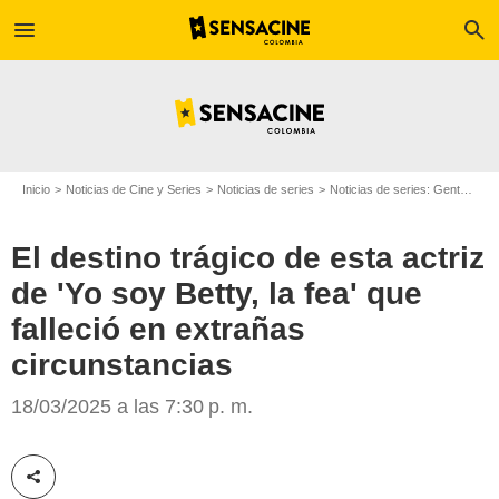
menu
search
Inicio
Noticias de Cine y Series
Noticias de series
Noticias de series: Gente
El 
El destino trágico de esta actriz
de 'Yo soy Betty, la fea' que
falleció en extrañas
circunstancias
Infobae
18/03/2025 a las 7:30 p. m.
Compartir esta noticia