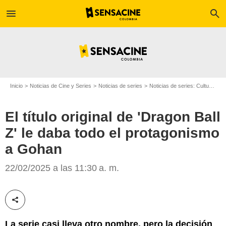
menu
search
Inicio
Noticias de Cine y Series
Noticias de series
Noticias de series: Cultura Series
El título original de 'Dragon Ball
Crunchyroll
Z' le daba todo el protagonismo
a Gohan
22/02/2025 a las 11:30 a. m.
Compartir esta noticia
La serie casi lleva otro nombre, pero la decisión