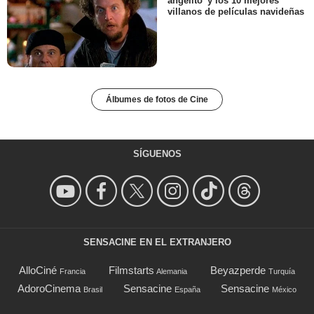
angelito’ y los 10 mejores
villanos de películas navideñas
Álbumes de fotos de Cine
SÍGUENOS
SENSACINE EN EL EXTRANJERO
AlloCiné
Filmstarts
Beyazperde
Francia
Alemania
Turquía
AdoroCinema
Sensacine
Sensacine
Brasil
España
México