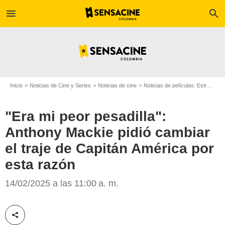
menu
search
Inicio
Noticias de Cine y Series
Noticias de cine
Noticias de películas: Estreno de película
"Era mi peor pesadilla":
Anthony Mackie pidió cambiar
el traje de Capitán América por
esta razón
Slash Film
14/02/2025 a las 11:00 a. m.
Compartir esta noticia