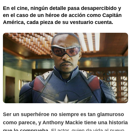
En el cine, ningún detalle pasa desapercibido y
en el caso de un héroe de acción como Capitán
América, cada pieza de su vestuario cuenta.
Ser un superhéroe no siempre es tan glamuroso
Variety
como parece, y Anthony Mackie tiene una historia
que lo comprueba.
El actor, quien da vida al nuevo