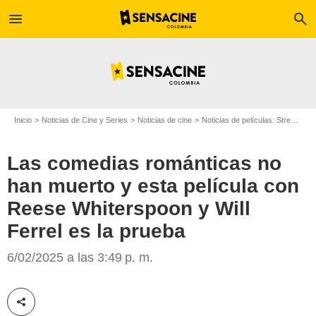
menu
search
Inicio
Noticias de Cine y Series
Noticias de cine
Noticias de películas: Streaming
Las comedias románticas no
han muerto y esta película con
Reese Whiterspoon y Will
Ferrel es la prueba
The Hindu
6/02/2025 a las 3:49 p. m.
Compartir esta noticia