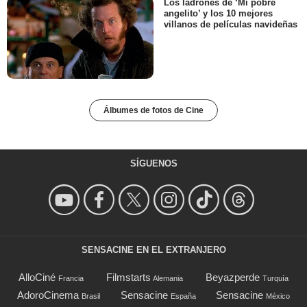
Los ladrones de ‘Mi pobre
angelito’ y los 10 mejores
villanos de películas navideñas
Álbumes de fotos de Cine
SÍGUENOS
SENSACINE EN EL EXTRANJERO
AlloCiné
Filmstarts
Beyazperde
Francia
Alemania
Turquía
AdoroCinema
Sensacine
Sensacine
Brasil
España
México