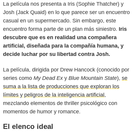
La película nos presenta a Iris (Sophie Thatcher) y
Josh (Jack Quaid) en lo que parece ser un encuentro
casual en un supermercado. Sin embargo, este
encuentro forma parte de un plan más siniestro.
Iris
descubre que es en realidad una compañera
artificial, diseñada para la compañía humana, y
decide luchar por su libertad contra Josh.
ABC News - The Walt Disney Company
La película, dirigida por Drew Hancock (conocido por
series como
My Dead Ex
y
Blue Mountain State
),
se
suma a la lista de producciones que exploran los
límites y peligros de la inteligencia artificial,
mezclando elementos de thriller psicológico con
momentos de humor y romance.
El elenco ideal