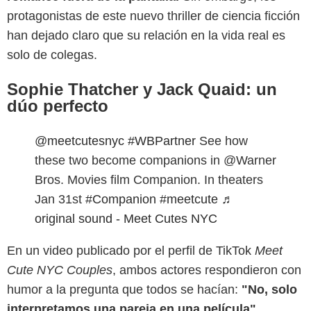
protagonistas de este nuevo thriller de ciencia ficción
han dejado claro que su relación en la vida real es
solo de colegas.
Sophie Thatcher y Jack Quaid: un
dúo perfecto
@meetcutesnyc
#WBPartner
See how
these two become companions in @Warner
Bros. Movies film Companion. In theaters
Jan 31st
#Companion
#meetcute
♬
original sound - Meet Cutes NYC
En un video publicado por el perfil de TikTok
Meet
Cute NYC Couples
, ambos actores respondieron con
humor a la pregunta que todos se hacían:
"No, solo
interpretamos una pareja en una película"
,