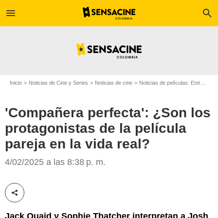
menu
search
Inicio
Noticias de Cine y Series
Noticias de cine
Noticias de películas: Estreno de película
'Compañera perfecta': ¿Son los
protagonistas de la película
pareja en la vida real?
NME
4/02/2025 a las 8:38 p. m.
Compartir esta noticia
Jack Quaid y Sophie Thatcher interpretan a Josh