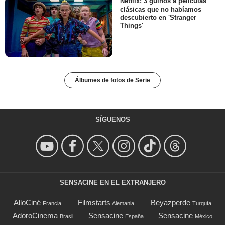
Netflix: 3 guiños a películas
clásicas que no habíamos
descubierto en 'Stranger
Things'
Álbumes de fotos de Serie
SÍGUENOS
SENSACINE EN EL EXTRANJERO
AlloCiné
Filmstarts
Beyazperde
Francia
Alemania
Turquía
AdoroCinema
Sensacine
Sensacine
Brasil
España
México