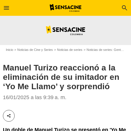
menu
search
Inicio
Noticias de Cine y Series
Noticias de series
Noticias de series: Gente
Man
Manuel Turizo reaccionó a la
eliminación de su imitador en
‘Yo Me Llamo’ y sorprendió
Caracol Televisión
16/01/2025 a las 9:39 a. m.
Compartir esta noticia
Un doble de Manuel Turizo se presentó en 'Yo Me