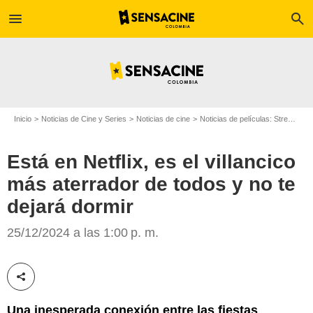
menu
search
Inicio
Noticias de Cine y Series
Noticias de cine
Noticias de películas: Streaming
Netflix
Está en Netflix, es el villancico
más aterrador de todos y no te
dejará dormir
25/12/2024 a las 1:00 p. m.
Compartir esta noticia
Una inesperada conexión entre las fiestas