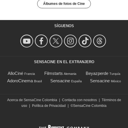
Álbumes de fotos de Cine
SÍGUENOS
SENSACINE EN EL EXTRANJERO
AlloCiné
Filmstarts
Beyazperde
Francia
Alemania
Turquía
AdoroCinema
Sensacine
Sensacine
Brasil
España
México
Acerca de SensaCine Colombia
|
Contacta con nosotros
|
Términos de
uso
|
Política de Privacidad
|
©SensaCine Colombia