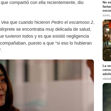
 que compartió con ella recientemente, dio
No es
fanta
oscur
lunes
a
Vea
que cuando hicieron
Pedro el escamoso 2
,
ntérprete se encontraba muy delicada de salud,
e tuvieron todos y es que existió negligencia
acompañaban, puesto a que “si eso lo hubieran
".
La se
censu
adul
sábad