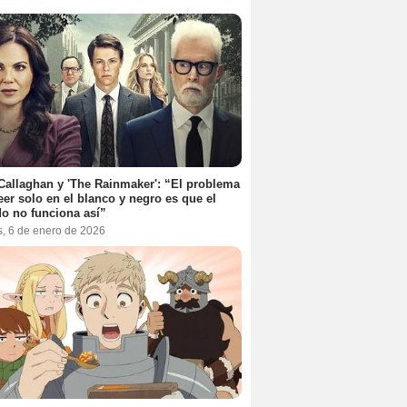
Callaghan y 'The Rainmaker': “El problema
eer solo en el blanco y negro es que el
o no funciona así”
s, 6 de enero de 2026