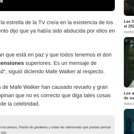
Las 5
la estrella de la TV creía en la existencia de los
el 20
to dijo que ya había sido abducida por ellos en
marte
an que está en paz y que todos tenemos el don
ensiones
superiores. Es un mensaje de
”, siguió diciendo Mafe Walker al respecto.
s de Mafe Walker han causado revuelo y gran
Los a
pinan que no es correcto que diga tales cosas
de su
 de la celebridad.
miérc
o el escamoso, Pasión de gavilanes y todas las telenovelas que puedas pensar
 mío.