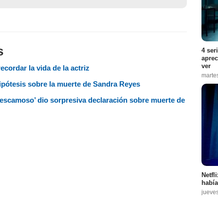
s
4 ser
aprec
ver
cordar la vida de la actriz
marte
hipótesis sobre la muerte de Sandra Reyes
l escamoso’ dio sorpresiva declaración sobre muerte de
Netfl
había
jueve