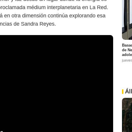
oproclamada médium interplanetaria en La Red.
á en otra dimensión continúa explorando esa
eencias de Sandra Reyes.
Basad
de Ne
adole
jueve
Ál