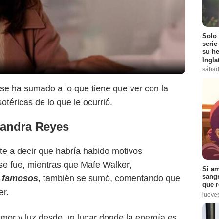
Solo 
serie
su he
Ingla
sábad
se ha sumado a lo que tiene que ver con la
otéricas de lo que le ocurrió.
Sandra Reyes
te a decir que habría habido motivos
a se fue, mientras que Mafe Walker,
Si am
sangr
s famosos
, también se sumó, comentando que
que r
er.
jueve
mor y luz desde un lugar donde la energía es