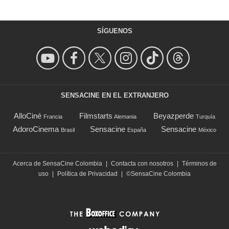
SÍGUENOS
SENSACINE EN EL EXTRANJERO
AlloCiné
Filmstarts
Beyazperde
Francia
Alemania
Turquía
AdoroCinema
Sensacine
Sensacine
Brasil
España
México
Acerca de SensaCine Colombia
|
Contacta con nosotros
|
Términos de
uso
|
Política de Privacidad
|
©SensaCine Colombia