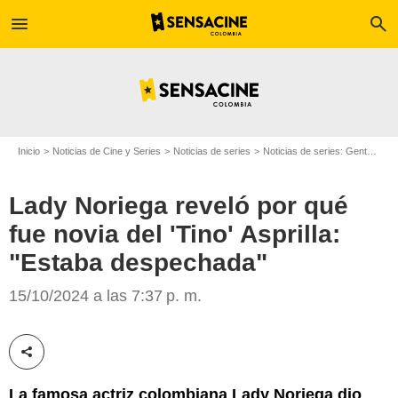
menu
search
Inicio
Noticias de Cine y Series
Noticias de series
Noticias de series: Gente
Lad
Lady Noriega reveló por qué
fue novia del 'Tino' Asprilla:
"Estaba despechada"
Caracol Televisión
15/10/2024 a las 7:37 p. m.
Compartir esta noticia
La famosa actriz colombiana Lady Noriega dio