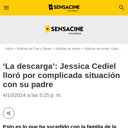
menu
search
Inicio
Noticias de Cine y Series
Noticias de series
Noticias de series: Gente
‘La
‘La descarga’: Jessica Cediel
lloró por complicada situación
con su padre
Caracol Televisión
4/10/2024 a las 5:25 p. m.
Compartir esta noticia
Esto es lo que ha sucedido con la familia de la