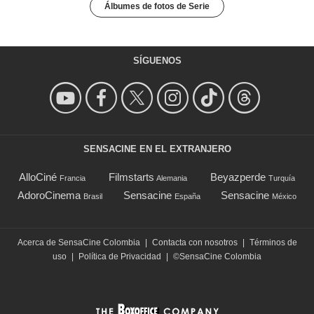
Álbumes de fotos de Serie
SÍGUENOS
SENSACINE EN EL EXTRANJERO
AlloCiné
Filmstarts
Beyazperde
Francia
Alemania
Turquía
AdoroCinema
Sensacine
Sensacine
Brasil
España
México
Acerca de SensaCine Colombia
|
Contacta con nosotros
|
Términos de
uso
|
Política de Privacidad
|
©SensaCine Colombia