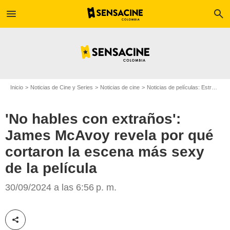
menu
search
Inicio
Noticias de Cine y Series
Noticias de cine
Noticias de películas: Estreno de película
'No hables con extraños':
James McAvoy revela por qué
cortaron la escena más sexy
Reno News & Reviews
de la película
30/09/2024 a las 6:56 p. m.
Compartir esta noticia