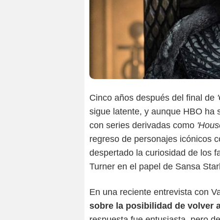
Cinco años después del final de
'
sigue latente, y aunque HBO ha 
con series derivadas como
'Hous
regreso de personajes icónicos c
despertado la curiosidad de los f
Turner en el papel de Sansa Star
En una reciente entrevista con Va
sobre la posibilidad de volver 
respuesta fue entusiasta, pero de