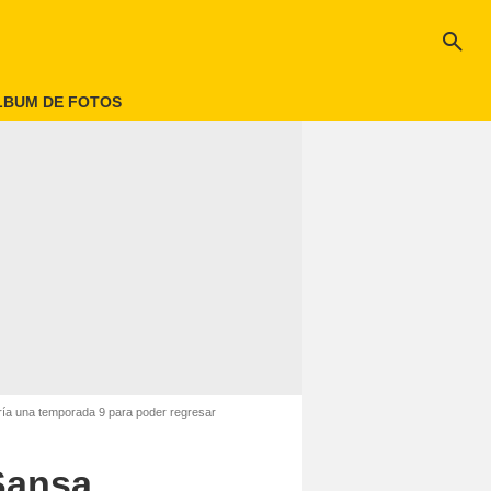
search
LBUM DE FOTOS
ría una temporada 9 para poder regresar
 Sansa