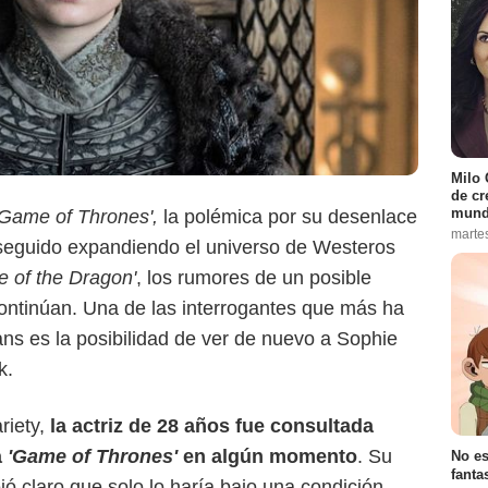
Milo 
de cr
mund
Game of Thrones',
la polémica
por su desenlace
marte
seguido expandiendo el universo de Westeros
Max
e of the Dragon'
, los rumores de un posible
ontinúan. Una de las interrogantes que más ha
ans es la posibilidad de ver de nuevo a Sophie
k.
riety,
la actriz de 28 años fue consultada
a
'Game of Thrones'
en algún momento
. Su
No es
fanta
jó claro que solo lo haría bajo una condición