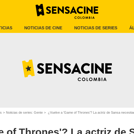
ICIAS
NOTICIAS DE CINE
NOTICIAS DE SERIES
Á
Max
es
Noticias de series: Gente
¿Vuelve a 'Game of Thrones'? La actriz de Sansa necesita
 of Thrones'? La actriz de