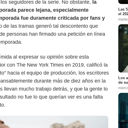
los seguidores de la serie. No obstante,
la
porada parece lejana, especialmente
Las 5
el 20
mporada fue duramente criticada por fans y
marte
Max
o de las tramas generó tal descontento que
 de personas han firmado una petición en línea
temporada.
ímida al expresar su opinión sobre esta
erior con The New York Times en 2019, calificó la
to" hacia el equipo de producción, los escritores
Los a
ncansablemente durante más de diez años en la
de su
s llevan mucho trabajo detrás, y que la gente lo
miérc
esultado no fue lo que querían ver es una falta
to.