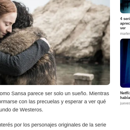
4 ser
aprec
ver
marte
 como Sansa parece ser solo un sueño. Mientras
Netfl
había
formarse con las precuelas y esperar a ver qué
jueve
mundo de Westeros.
terés por los personajes originales de la serie