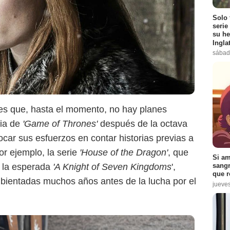
Max
Solo 
serie
su he
Ingla
sábad
 es que, hasta el momento, no hay planes
ia de
'Game of Thrones'
después de la octava
ar sus esfuerzos en contar historias previas a
Por ejemplo, la serie
'House of the Dragon'
, que
Si am
 la esperada
'A Knight of Seven Kingdoms
',
sangr
que r
ientadas muchos años antes de la lucha por el
jueve