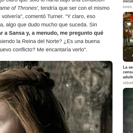
oscur
lunes
ame of Thrones'
, tendría que ser con el mismo
 volvería", comentó Turner. "Y claro, eso
da, algo que dudo mucho que suceda. Sin
ar a Sansa y, a menudo, me pregunto qué
 siendo la Reina del Norte? ¿Es una buena
evo conflicto? Me encantaría verlo".
La se
censu
adul
sábad