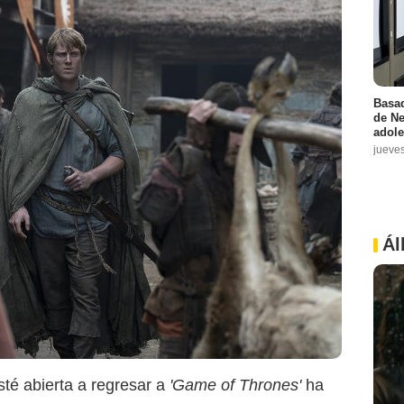
Basad
de Ne
adole
jueve
Ál
té abierta a regresar a
'Game of Thrones'
ha