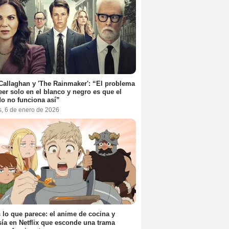
Callaghan y 'The Rainmaker': “El problema
eer solo en el blanco y negro es que el
o no funciona así”
s, 6 de enero de 2026
 lo que parece: el anime de cocina y
sía en Netflix que esconde una trama