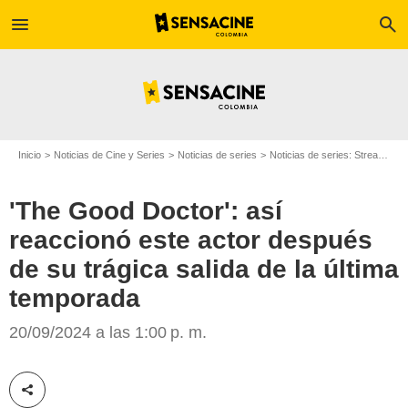
menu
search
Inicio
Noticias de Cine y Series
Noticias de series
Noticias de series: Streaming
'The Good Doctor': así
reaccionó este actor después
de su trágica salida de la última
temporada
Soaps.com - SheKnows
20/09/2024 a las 1:00 p. m.
Compartir esta noticia