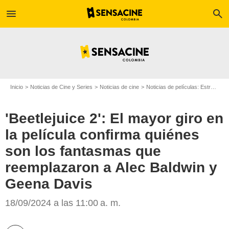
menu
search
Inicio
Noticias de Cine y Series
Noticias de cine
Noticias de películas: Estreno de película
'Beetlejuice 2': El mayor giro en
la película confirma quiénes
son los fantasmas que
reemplazaron a Alec Baldwin y
Geena Davis
LMRonline
18/09/2024 a las 11:00 a. m.