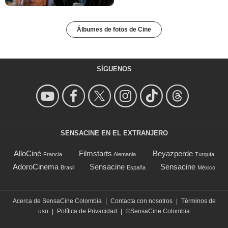
Álbumes de fotos de Cine
SÍGUENOS
SENSACINE EN EL EXTRANJERO
AlloCiné
Filmstarts
Beyazperde
Francia
Alemania
Turquía
AdoroCinema
Sensacine
Sensacine
Brasil
España
México
Acerca de SensaCine Colombia
|
Contacta con nosotros
|
Términos de
uso
|
Política de Privacidad
|
©SensaCine Colombia