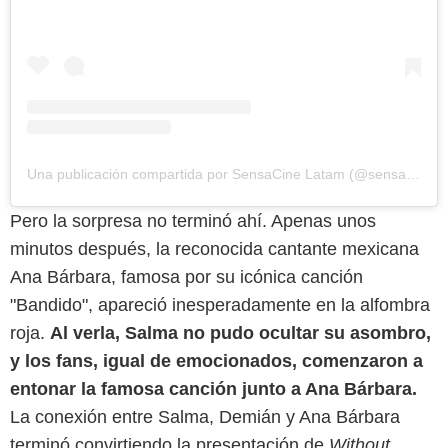
Una publicación compartida por SensaCine Latam (@sensacinelatam)
Pero la sorpresa no terminó ahí. Apenas unos
minutos después, la reconocida cantante mexicana
Ana Bárbara, famosa por su icónica canción
"Bandido", apareció inesperadamente en la alfombra
Uriel Linares / Sensacine Latam
roja.
Al verla, Salma no pudo ocultar su asombro,
y los fans, igual de emocionados, comenzaron a
entonar la famosa canción junto a Ana Bárbara.
La conexión entre Salma, Demián y Ana Bárbara
terminó convirtiendo la presentación de
Without