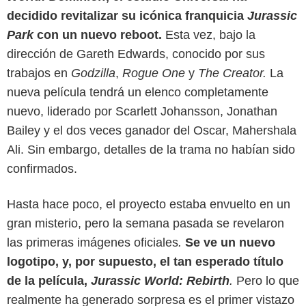
decidido revitalizar su icónica franquicia
Jurassic
Park
con un nuevo reboot.
Esta vez, bajo la
dirección de Gareth Edwards, conocido por sus
trabajos en
Godzilla
,
Rogue One
y
The Creator.
La
nueva película tendrá un elenco completamente
nuevo, liderado por Scarlett Johansson, Jonathan
Bailey y el dos veces ganador del Oscar, Mahershala
Ali. Sin embargo, detalles de la trama no habían sido
confirmados.
Hasta hace poco, el proyecto estaba envuelto en un
Collider
gran misterio, pero la semana pasada se revelaron
las primeras imágenes oficiales
.
Se ve un nuevo
logotipo, y, por supuesto, el tan esperado título
de la película,
Jurassic World: Rebirth
.
Pero lo que
realmente ha generado sorpresa es el primer vistazo