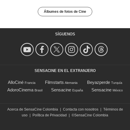
Álbumes de fotos de Cine
SÍGUENOS
SENSACINE EN EL EXTRANJERO
AlloCiné
Filmstarts
Beyazperde
Francia
Alemania
Turquía
AdoroCinema
Sensacine
Sensacine
Brasil
España
México
Acerca de SensaCine Colombia
|
Contacta con nosotros
|
Términos de
uso
|
Política de Privacidad
|
©SensaCine Colombia