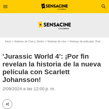
menu
search
Inicio
Noticias de Cine y Series
Noticias de cine
Noticias de películas: Rodajes
'Jurassic World 4': ¡Por fin
revelan la historia de la nueva
película con Scarlett
Johansson!
The Hollywood Reporter
2/09/2024 a las 12:00 p. m.
Compartir esta noticia