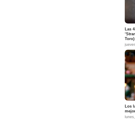
Las 4
‘Stra
Toro)
jueve
Los l
mejor
lunes