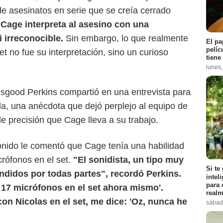
e asesinatos en serie que se creía cerrado
, Cage interpreta al asesino con una
i irreconocible.
Sin embargo, lo que realmente
El pa
pelíc
et no fue su interpretación, sino un curioso
tiene
lunes
 Osgood Perkins compartió en una entrevista para
la, una anécdota que dejó perplejo al equipo de
e precisión que Cage lleva a su trabajo.
onido le comentó que Cage tenía una habilidad
crófonos en el set.
"El sonidista, un tipo muy
Si te
ndidos por todas partes", recordó Perkins.
intel
para 
 17 micrófonos en el set ahora mismo'.
realm
on Nicolas en el set, me dice: 'Oz, nunca he
sábad