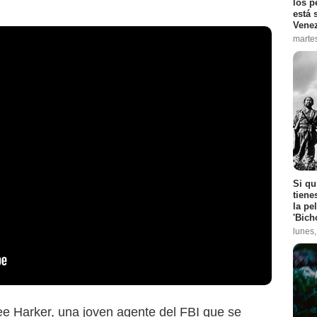
los p
está 
Vene
marte
Si qu
tiene
la pe
'Bich
lunes
Lee Harker, una joven agente del FBI que se