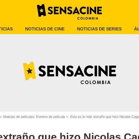
ICIAS
NOTICIAS DE CINE
NOTICIAS DE SERIES
Á
he Hollywood Reporter
Noticias de películas: Estreno de película
Esto es lo más extraño que hizo Nicolas Cage en e
extraño que hizo Nicolas Cag