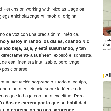
d Perkins on working with Nicolas Cage on
glegs
#nicholascage
#filmtok
♬ original
no de voz con una precisión milimétrica.
5 pel
no y estoy mirando los diales, cuando Nic
sí en
uando baja, baja, y está susurrando, y tan
sábad
directamente a la línea"
, explicó el sonidista.
 de esa línea era inutilizable, pero Cage
 posicionarse.
Ál
bre su actuación sorprendió a todo el equipo,
enga tanta conciencia sobre la técnica de
nos que lo haga con tanta exactitud.
Pero
 años de carrera por lo que su habilidad
su interpretación no nos sorprende.