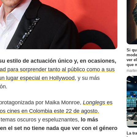
Si qu
moder
ver e
u estilo de actuación único y, en ocasiones,
que n
ad para sorprender tanto al público como a sus
marte
un lugar especial en Hollywood
, y su más
ión.
oprotagonizada por Maika Monroe,
Longlegs
es
a los cines en Colombia este 22 de agosto.
n temas oscuros y espeluznantes,
lo más
en el set no tiene nada que ver con el género
La tr