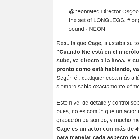
@neonrated
Director Osgoo
the set of LONGLEGS.
#lon
sound - NEON
Resulta que Cage, ajustaba su to
"Cuando Nic está en el micrófo
sube, va directo a la línea. Y c
pronto como está hablando, va 
Según él, cualquier cosa más allá
siempre sabía exactamente cómo
Este nivel de detalle y control so
pues, no es común que un actor t
grabación de sonido, y mucho me
Cage es un actor con más de 40
para manejar cada aspecto de 