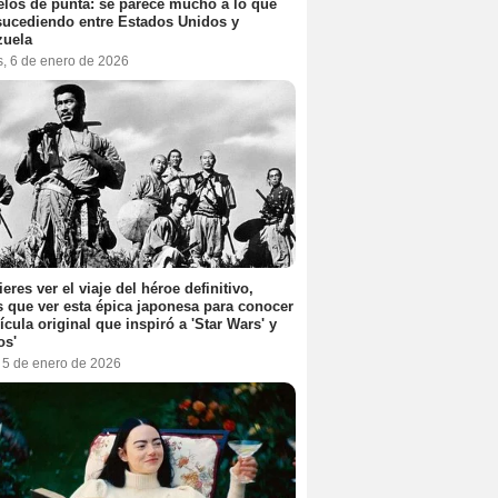
elos de punta: se parece mucho a lo que
sucediendo entre Estados Unidos y
zuela
s, 6 de enero de 2026
ieres ver el viaje del héroe definitivo,
s que ver esta épica japonesa para conocer
lícula original que inspiró a 'Star Wars' y
os'
, 5 de enero de 2026