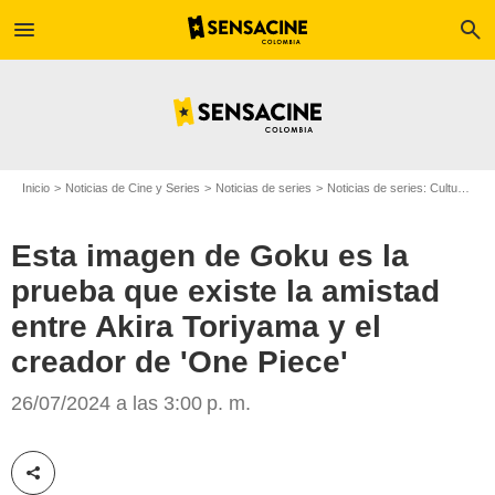
menu
search
Inicio
Noticias de Cine y Series
Noticias de series
Noticias de series: Cultura Series
Esta imagen de Goku es la
prueba que existe la amistad
entre Akira Toriyama y el
creador de 'One Piece'
SensaCine Colombia
26/07/2024 a las 3:00 p. m.
Compartir esta noticia