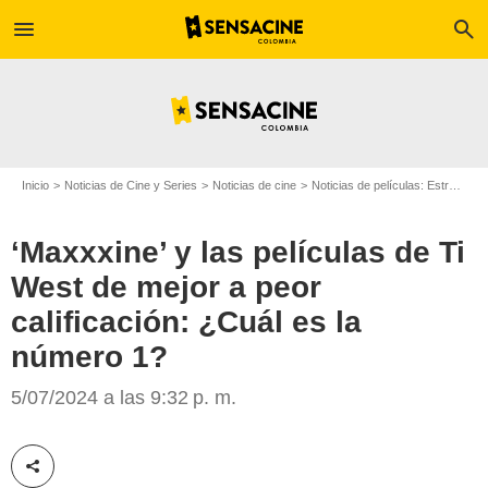
menu
search
Inicio
Noticias de Cine y Series
Noticias de cine
Noticias de películas: Estreno de película
‘Maxxxine’ y las películas de Ti
West de mejor a peor
calificación: ¿Cuál es la
número 1?
5/07/2024 a las 9:32 p. m.
Universal
Compartir esta noticia