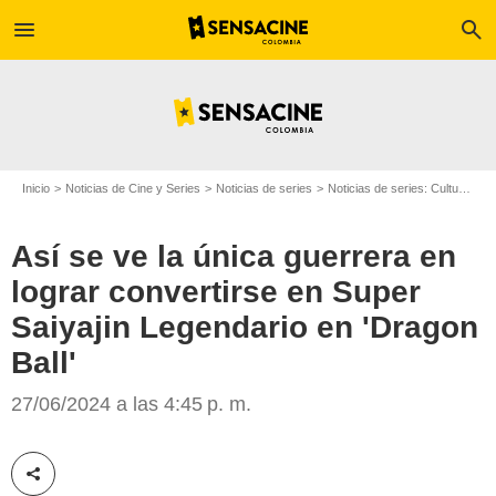
menu
search
Inicio
Noticias de Cine y Series
Noticias de series
Noticias de series: Cultura Series
Así se ve la única guerrera en
lograr convertirse en Super
Saiyajin Legendario en 'Dragon
Crunchyroll
Ball'
27/06/2024 a las 4:45 p. m.
Compartir esta noticia