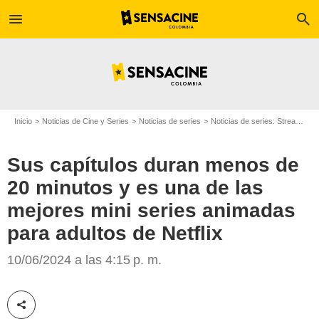
menu
search
Inicio
Noticias de Cine y Series
Noticias de series
Noticias de series: Streaming
Sus capítulos duran menos de
20 minutos y es una de las
mejores mini series animadas
para adultos de Netflix
IGN España
10/06/2024 a las 4:15 p. m.
Compartir esta noticia