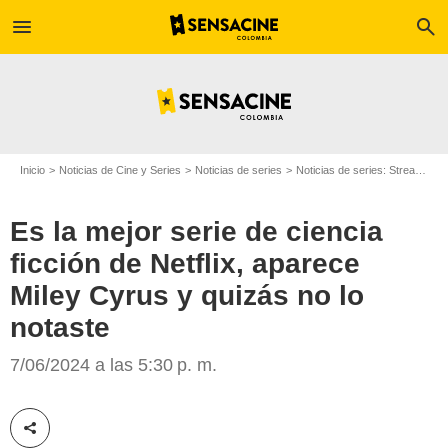
menu
search
Inicio
Noticias de Cine y Series
Noticias de series
Noticias de series: Streaming
Es la mejor serie de ciencia
ficción de Netflix, aparece
Miley Cyrus y quizás no lo
notaste
Netflix
7/06/2024 a las 5:30 p. m.
Compartir esta noticia