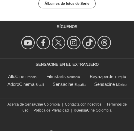
Álbumes de fotos de Serie
SÍGUENOS
SENSACINE EN EL EXTRANJERO
AlloCiné
Filmstarts
Beyazperde
Francia
Alemania
Turquía
AdoroCinema
Sensacine
Sensacine
Brasil
España
México
Acerca de SensaCine Colombia
|
Contacta con nosotros
|
Términos de
uso
|
Política de Privacidad
|
©SensaCine Colombia