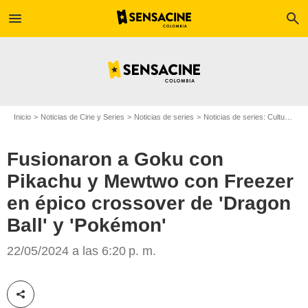
menu
search
Inicio
Noticias de Cine y Series
Noticias de series
Noticias de series: Cultura Series
Fusionaron a Goku con
Pikachu y Mewtwo con Freezer
en épico crossover de 'Dragon
Ball' y 'Pokémon'
SensaCine
22/05/2024 a las 6:20 p. m.
Compartir esta noticia