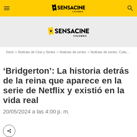
menu
search
Inicio
Noticias de Cine y Series
Noticias de series
Noticias de series: Cultura Series
‘Bridgerton’: La historia detrás
de la reina que aparece en la
serie de Netflix y existió en la
vida real
Netflix
20/05/2024 a las 4:00 p. m.
Compartir esta noticia