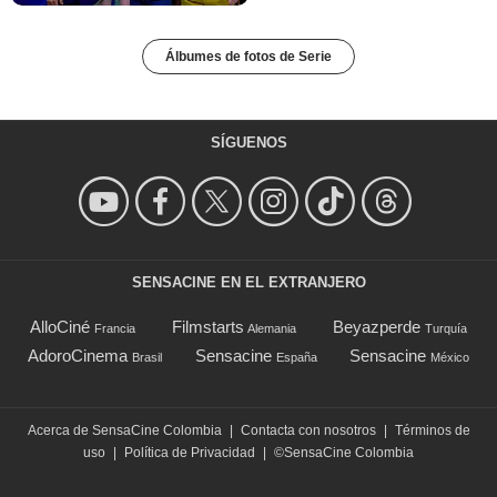
Álbumes de fotos de Serie
SÍGUENOS
SENSACINE EN EL EXTRANJERO
AlloCiné
Filmstarts
Beyazperde
Francia
Alemania
Turquía
AdoroCinema
Sensacine
Sensacine
Brasil
España
México
Acerca de SensaCine Colombia
|
Contacta con nosotros
|
Términos de
uso
|
Política de Privacidad
|
©SensaCine Colombia