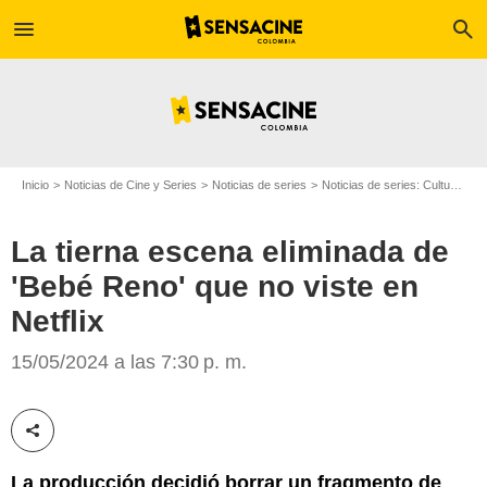
menu
search
Inicio
Noticias de Cine y Series
Noticias de series
Noticias de series: Cultura Series
La tierna escena eliminada de
'Bebé Reno' que no viste en
Netflix
Netflix
15/05/2024 a las 7:30 p. m.
Compartir esta noticia
La producción decidió borrar un fragmento de