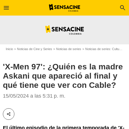
menu
search
Inicio
Noticias de Cine y Series
Noticias de series
Noticias de series: Cultura Series
'X-Men 97': ¿Quién es la madre
Askani que apareció al final y
qué tiene que ver con Cable?
Marvel Animation
15/05/2024 a las 5:31 p. m.
Compartir esta noticia
El último episodio de la primera temporada de 'X-