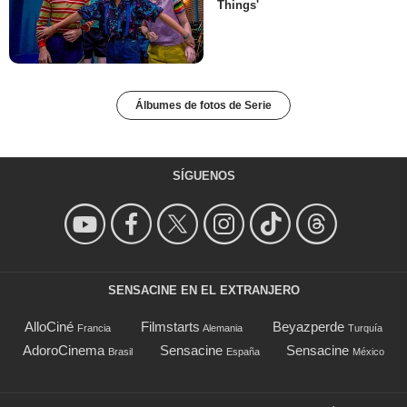
Things'
Álbumes de fotos de Serie
SÍGUENOS
SENSACINE EN EL EXTRANJERO
AlloCiné
Filmstarts
Beyazperde
Francia
Alemania
Turquía
AdoroCinema
Sensacine
Sensacine
Brasil
España
México