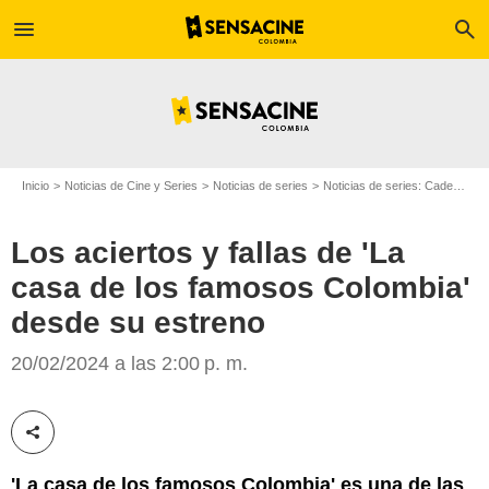
menu
search
Inicio
Noticias de Cine y Series
Noticias de series
Noticias de series: Cadenas
Los aciertos y fallas de 'La
casa de los famosos Colombia'
desde su estreno
Canal RCN
20/02/2024 a las 2:00 p. m.
Compartir esta noticia
'La casa de los famosos Colombia' es una de las