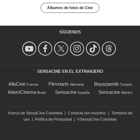
Álbumes de fotos de Cine
SÍGUENOS
SENSACINE EN EL EXTRANJERO
AlloCiné
Filmstarts
Beyazperde
Francia
Alemania
Turquía
AdoroCinema
Sensacine
Sensacine
Brasil
España
México
Acerca de SensaCine Colombia
|
Contacta con nosotros
|
Términos de
uso
|
Política de Privacidad
|
©SensaCine Colombia