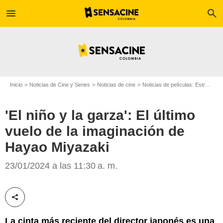
menu
search
Inicio
Noticias de Cine y Series
Noticias de cine
Noticias de películas: Estreno de película
'El niño y la garza': El último
vuelo de la imaginación de
Hayao Miyazaki
Studio Ghibli
23/01/2024 a las 11:30 a. m.
Compartir esta noticia
La cinta más reciente del director japonés es una