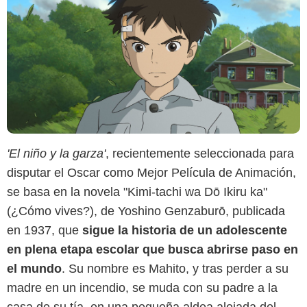
'El niño y la garza'
, recientemente seleccionada para
disputar el Oscar como Mejor Película de Animación,
se basa en la novela "Kimi-tachi wa Dō Ikiru ka"
(¿Cómo vives?), de Yoshino Genzaburō, publicada
en 1937, que
sigue la historia de un adolescente
en plena etapa escolar que busca abrirse paso en
el mundo
. Su nombre es Mahito, y tras perder a su
madre en un incendio, se muda con su padre a la
casa de su tía, en una pequeña aldea alejada del
Studio Ghibli