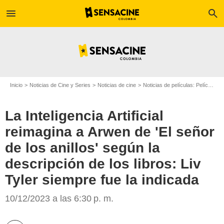
menu
search
Inicio
Noticias de Cine y Series
Noticias de cine
Noticias de películas: Película - ¿Sabías que...?
La Inteligencia Artificial
reimagina a Arwen de 'El señor
de los anillos' según la
descripción de los libros: Liv
Tyler siempre fue la indicada
New Line Cinema
10/12/2023 a las 6:30 p. m.