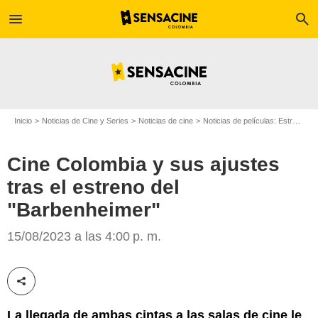
menu
search
Inicio
Noticias de Cine y Series
Noticias de cine
Noticias de películas: Estreno de película
Cine Colombia y sus ajustes
tras el estreno del
"Barbenheimer"
SensaCine
15/08/2023 a las 4:00 p. m.
Compartir esta noticia
La llegada de ambas cintas a las salas de cine le