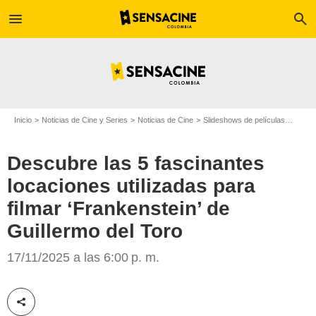
menu
search
Inicio
Noticias de Cine y Series
Noticias de Cine
Slideshows de películas
Descub
Descubre las 5 fascinantes
locaciones utilizadas para
filmar ‘Frankenstein’ de
Netflix
Guillermo del Toro
17/11/2025 a las 6:00 p. m.
Compartir esta noticia