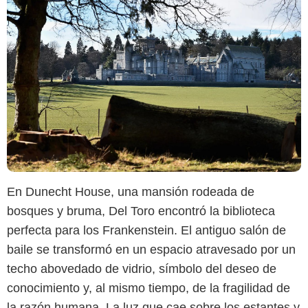
En Dunecht House, una mansión rodeada de
bosques y bruma, Del Toro encontró la biblioteca
perfecta para los Frankenstein. El antiguo salón de
baile se transformó en un espacio atravesado por un
Google
techo abovedado de vidrio, símbolo del deseo de
conocimiento y, al mismo tiempo, de la fragilidad de
la razón humana. La luz que cae sobre los estantes y