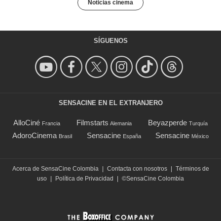
Noticias cinema
SÍGUENOS
SENSACINE EN EL EXTRANJERO
AlloCiné
Filmstarts
Beyazperde
Francia
Alemania
Turquía
AdoroCinema
Sensacine
Sensacine
Brasil
España
México
Acerca de SensaCine Colombia
|
Contacta con nosotros
|
Términos de
uso
|
Política de Privacidad
|
©SensaCine Colombia