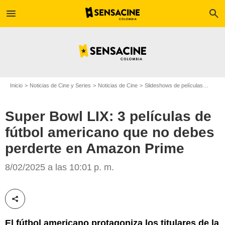
menu
search
Inicio
Noticias de Cine y Series
Noticias de Cine
Slideshows de películas
Super
Super Bowl LIX: 3 películas de
fútbol americano que no debes
perderte en Amazon Prime
Sony Pictures Entertainment
8/02/2025 a las 10:01 p. m.
Compartir esta noticia
El fútbol americano protagoniza los titulares de la