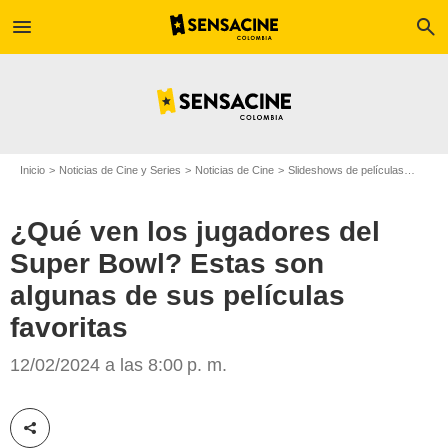
menu
search
Inicio
Noticias de Cine y Series
Noticias de Cine
Slideshows de películas
¿Qué 
¿Qué ven los jugadores del
Super Bowl? Estas son
algunas de sus películas
Antena 2
favoritas
12/02/2024 a las 8:00 p. m.
Compartir esta noticia