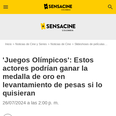
menu
search
Inicio
Noticias de Cine y Series
Noticias de Cine
Slideshows de películas
'Juego
'Juegos Olímpicos': Estos
actores podrían ganar la
medalla de oro en
levantamiento de pesas si lo
quisieran
26/07/2024 a las 2:00 p. m.
BarBend