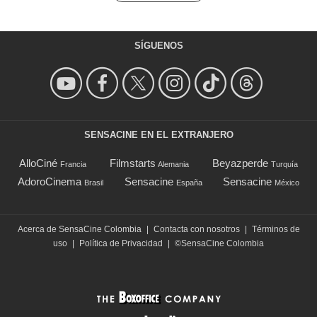
SÍGUENOS
SENSACINE EN EL EXTRANJERO
AlloCiné
Filmstarts
Beyazperde
Francia
Alemania
Turquía
AdoroCinema
Sensacine
Sensacine
Brasil
España
México
Acerca de SensaCine Colombia
|
Contacta con nosotros
|
Términos de
uso
|
Política de Privacidad
|
©SensaCine Colombia