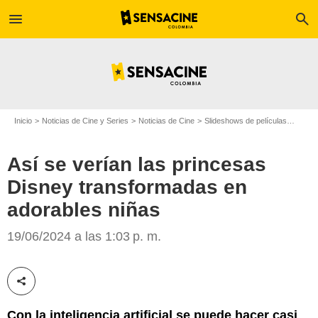
menu
search
Inicio
Noticias de Cine y Series
Noticias de Cine
Slideshows de películas
Así s
Así se verían las princesas
Disney transformadas en
adorables niñas
SensaCine Latam
19/06/2024 a las 1:03 p. m.
Compartir esta noticia
Con la inteligencia artificial se puede hacer casi