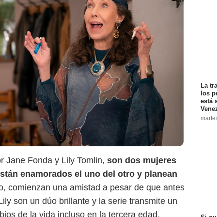
Deadline
La tr
los p
está 
Vene
marte
or Jane Fonda y Lily Tomlin,
son dos mujeres
tán enamorados el uno del otro y planean
o, comienzan una amistad a pesar de que antes
ly son un dúo brillante y la serie transmite un
os de la vida incluso en la tercera edad.