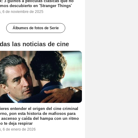
ix: 3 guiños a películas clásicas que no
mos descubierto en 'Stranger Things'
s, 6 de noviembre de 2025
Álbumes de fotos de Serie
das las noticias de cine
ieres entender el origen del cine criminal
no, pon esta historia de mafiosos para
l ascenso y caída del hampa con un ritmo
o te deja respirar
s, 6 de enero de 2026