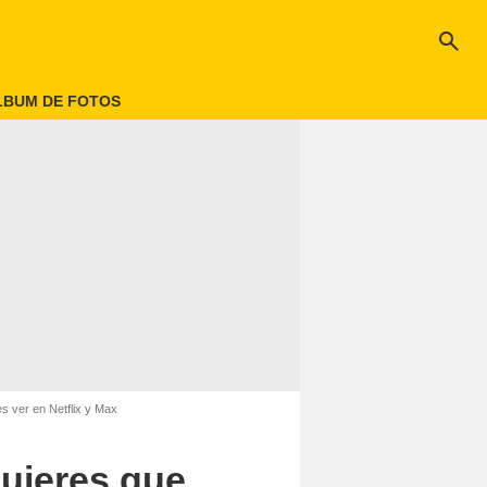
search
LBUM DE FOTOS
s ver en Netflix y Max
ujeres que