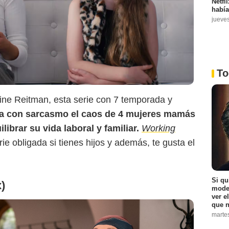
Netfl
había
jueve
NPR
To
ine Reitman, esta serie con 7 temporada y
 con sarcasmo el caos de 4 mujeres mamás
librar su vida laboral y familiar.
Working
rie obligada si tienes hijos y además, te gusta el
Si qu
x)
moder
ver e
que n
marte