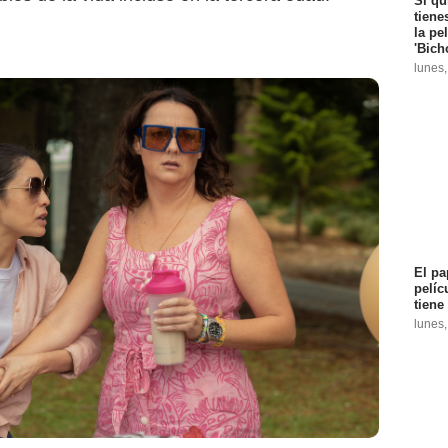
Si qu
tiene
la pe
'Bich
lunes
El pa
pelíc
tiene
lunes
El País