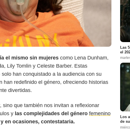
Las 5
el 20
ía el mismo sin mujeres
como Lena Dunham,
marte
, Lily Tomlin y Celeste Barber. Estas
 solo han conquistado a la audiencia con su
n han redefinido el género, ofreciendo historias
te divertidas.
cbc
, sino que también nos invitan a reflexionar
culos y
las complejidades del género
femenino
Los a
y en ocasiones, contestataria.
de su
miérc