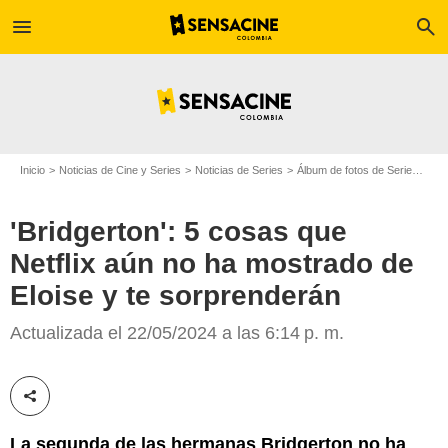
menu
search
Inicio
Noticias de Cine y Series
Noticias de Series
Álbum de fotos de Serie
'Bri
'Bridgerton': 5 cosas que
Netflix aún no ha mostrado de
Eloise y te sorprenderán
Netflix
Actualizada el 22/05/2024 a las 6:14 p. m.
Compartir esta noticia
La segunda de las hermanas Bridgerton no ha