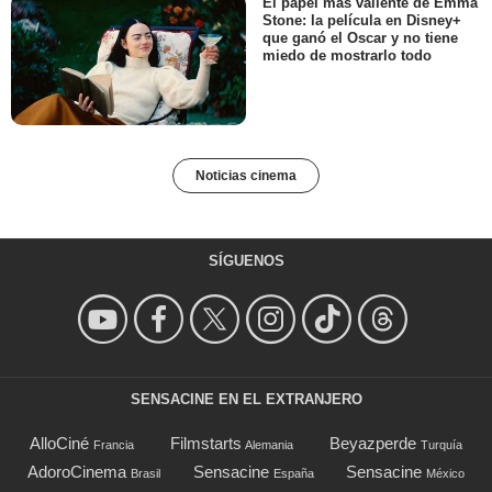
El papel más valiente de Emma
Stone: la película en Disney+
que ganó el Oscar y no tiene
miedo de mostrarlo todo
Noticias cinema
SÍGUENOS
SENSACINE EN EL EXTRANJERO
AlloCiné
Filmstarts
Beyazperde
Francia
Alemania
Turquía
AdoroCinema
Sensacine
Sensacine
Brasil
España
México